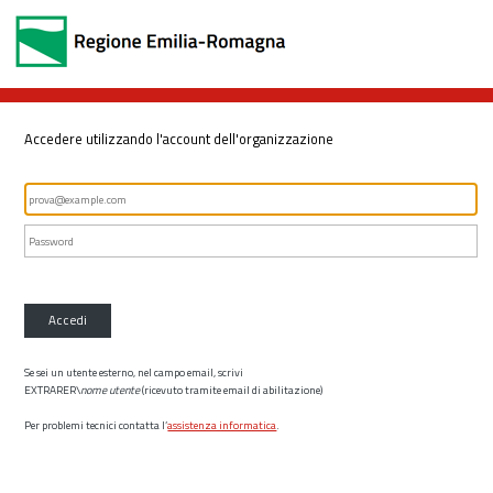
Accedere utilizzando l'account dell'organizzazione
Accedi
Se sei un utente esterno, nel campo email, scrivi
EXTRARER\
nome utente
(ricevuto tramite email di abilitazione)
Per problemi tecnici contatta l’
assistenza informatica
.