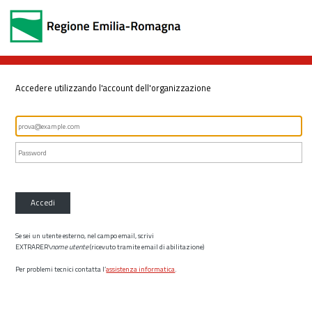
Accedere utilizzando l'account dell'organizzazione
Accedi
Se sei un utente esterno, nel campo email, scrivi
EXTRARER\
nome utente
(ricevuto tramite email di abilitazione)
Per problemi tecnici contatta l’
assistenza informatica
.