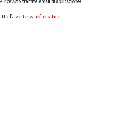
e
(ricevuto tramite email di abilitazione)
atta l’
assistenza informatica
.