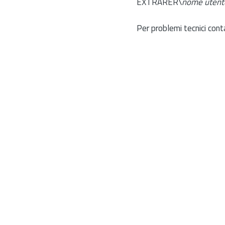
EXTRARER\
nome utent
Per problemi tecnici cont