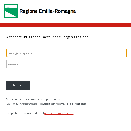
Accedere utilizzando l'account dell'organizzazione
Accedi
Se sei un utente esterno, nel campo email, scrivi
EXTRARER\
nome utente
(ricevuto tramite email di abilitazione)
Per problemi tecnici contatta l’
assistenza informatica
.