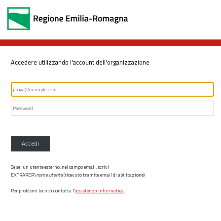
Accedere utilizzando l'account dell'organizzazione
Accedi
Se sei un utente esterno, nel campo email, scrivi
EXTRARER\
nome utente
(ricevuto tramite email di abilitazione)
Per problemi tecnici contatta l’
assistenza informatica
.