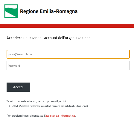
Accedere utilizzando l'account dell'organizzazione
Accedi
Se sei un utente esterno, nel campo email, scrivi
EXTRARER\
nome utente
(ricevuto tramite email di abilitazione)
Per problemi tecnici contatta l’
assistenza informatica
.