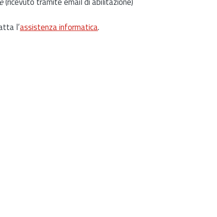
e
(ricevuto tramite email di abilitazione)
atta l’
assistenza informatica
.