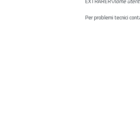
EXTRARER\
nome utent
Per problemi tecnici cont