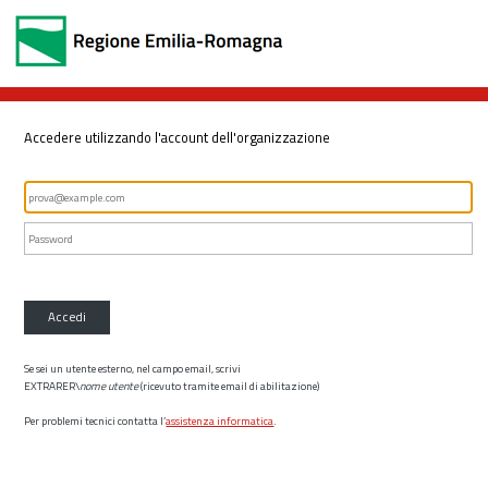
Accedere utilizzando l'account dell'organizzazione
Accedi
Se sei un utente esterno, nel campo email, scrivi
EXTRARER\
nome utente
(ricevuto tramite email di abilitazione)
Per problemi tecnici contatta l’
assistenza informatica
.