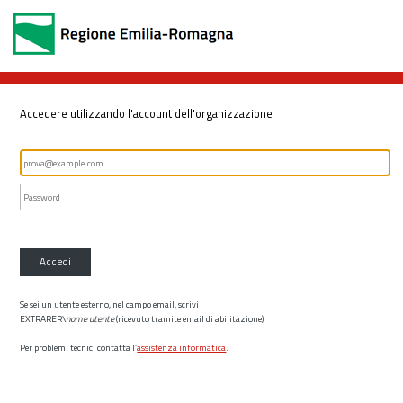
Accedere utilizzando l'account dell'organizzazione
Accedi
Se sei un utente esterno, nel campo email, scrivi
EXTRARER\
nome utente
(ricevuto tramite email di abilitazione)
Per problemi tecnici contatta l’
assistenza informatica
.