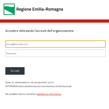
Accedere utilizzando l'account dell'organizzazione
Accedi
Se sei un utente esterno, nel campo email, scrivi
EXTRARER\
nome utente
(ricevuto tramite email di abilitazione)
Per problemi tecnici contatta l’
assistenza informatica
.