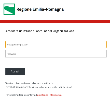
Accedere utilizzando l'account dell'organizzazione
Accedi
Se sei un utente esterno, nel campo email, scrivi
EXTRARER\
nome utente
(ricevuto tramite email di abilitazione)
Per problemi tecnici contatta l’
assistenza informatica
.