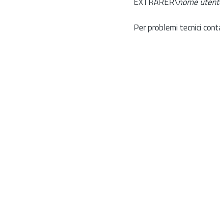
EXTRARER\
nome utent
Per problemi tecnici cont