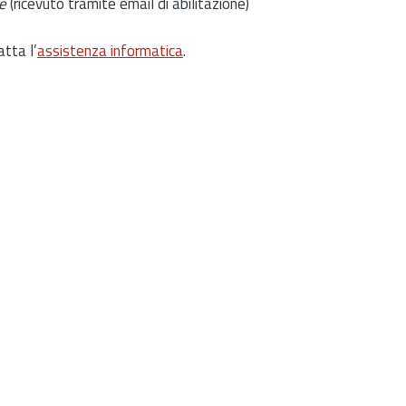
e
(ricevuto tramite email di abilitazione)
atta l’
assistenza informatica
.