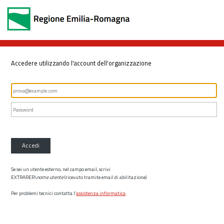
Accedere utilizzando l'account dell'organizzazione
Accedi
Se sei un utente esterno, nel campo email, scrivi
EXTRARER\
nome utente
(ricevuto tramite email di abilitazione)
Per problemi tecnici contatta l’
assistenza informatica
.