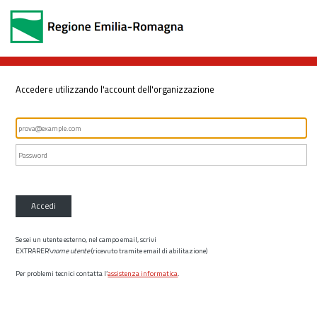
Accedere utilizzando l'account dell'organizzazione
Accedi
Se sei un utente esterno, nel campo email, scrivi
EXTRARER\
nome utente
(ricevuto tramite email di abilitazione)
Per problemi tecnici contatta l’
assistenza informatica
.