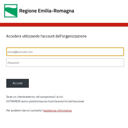
Accedere utilizzando l'account dell'organizzazione
Accedi
Se sei un utente esterno, nel campo email, scrivi
EXTRARER\
nome utente
(ricevuto tramite email di abilitazione)
Per problemi tecnici contatta l’
assistenza informatica
.