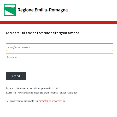
Accedere utilizzando l'account dell'organizzazione
Accedi
Se sei un utente esterno, nel campo email, scrivi
EXTRARER\
nome utente
(ricevuto tramite email di abilitazione)
Per problemi tecnici contatta l’
assistenza informatica
.