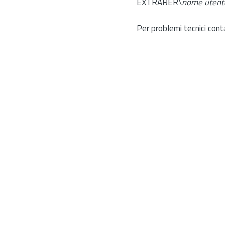
EXTRARER\
nome utent
Per problemi tecnici cont