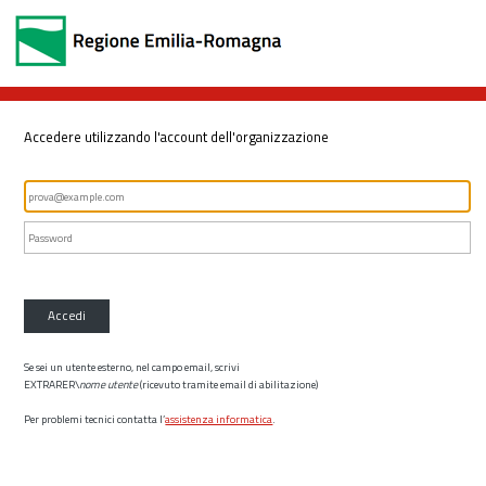
Accedere utilizzando l'account dell'organizzazione
Accedi
Se sei un utente esterno, nel campo email, scrivi
EXTRARER\
nome utente
(ricevuto tramite email di abilitazione)
Per problemi tecnici contatta l’
assistenza informatica
.