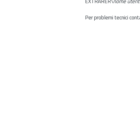
EXTRARER\
nome utent
Per problemi tecnici cont