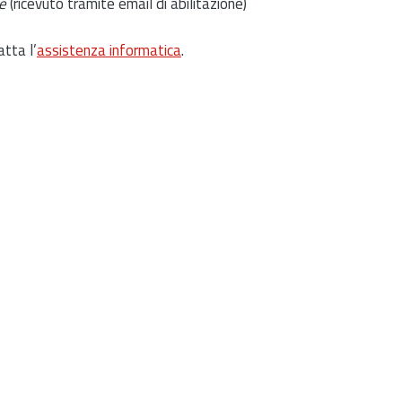
e
(ricevuto tramite email di abilitazione)
atta l’
assistenza informatica
.