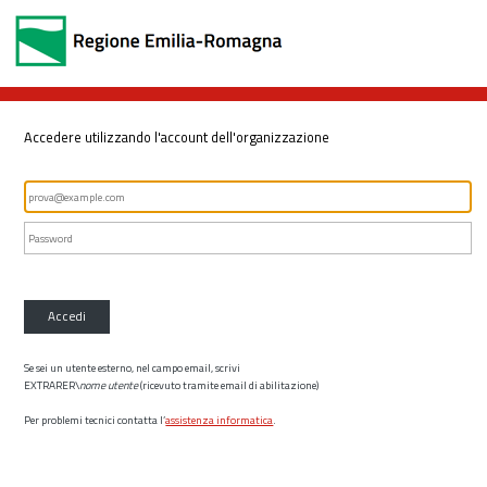
Accedere utilizzando l'account dell'organizzazione
Accedi
Se sei un utente esterno, nel campo email, scrivi
EXTRARER\
nome utente
(ricevuto tramite email di abilitazione)
Per problemi tecnici contatta l’
assistenza informatica
.