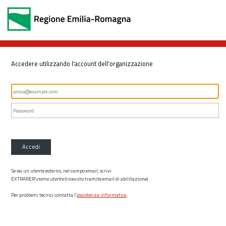
Accedere utilizzando l'account dell'organizzazione
Accedi
Se sei un utente esterno, nel campo email, scrivi
EXTRARER\
nome utente
(ricevuto tramite email di abilitazione)
Per problemi tecnici contatta l’
assistenza informatica
.