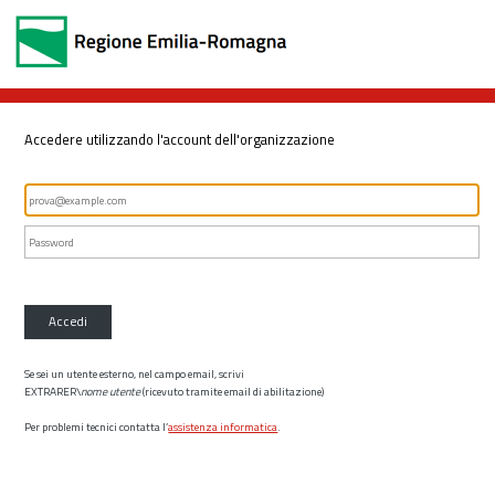
Accedere utilizzando l'account dell'organizzazione
Accedi
Se sei un utente esterno, nel campo email, scrivi
EXTRARER\
nome utente
(ricevuto tramite email di abilitazione)
Per problemi tecnici contatta l’
assistenza informatica
.