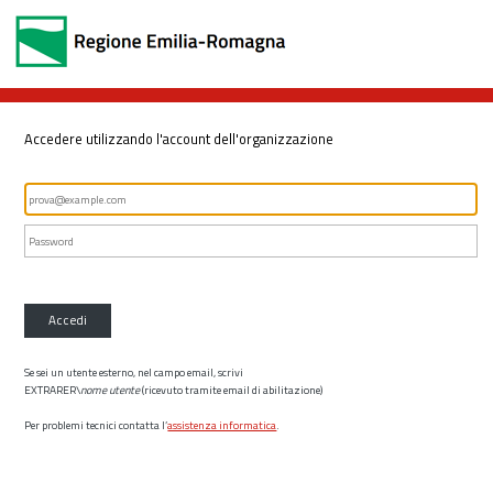
Accedere utilizzando l'account dell'organizzazione
Accedi
Se sei un utente esterno, nel campo email, scrivi
EXTRARER\
nome utente
(ricevuto tramite email di abilitazione)
Per problemi tecnici contatta l’
assistenza informatica
.