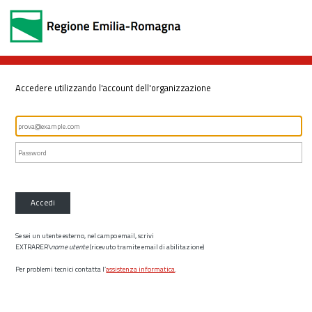
Accedere utilizzando l'account dell'organizzazione
Accedi
Se sei un utente esterno, nel campo email, scrivi
EXTRARER\
nome utente
(ricevuto tramite email di abilitazione)
Per problemi tecnici contatta l’
assistenza informatica
.