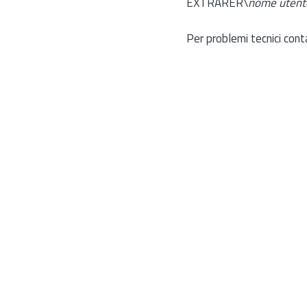
EXTRARER\
nome utent
Per problemi tecnici cont