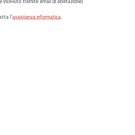
e
(ricevuto tramite email di abilitazione)
atta l’
assistenza informatica
.