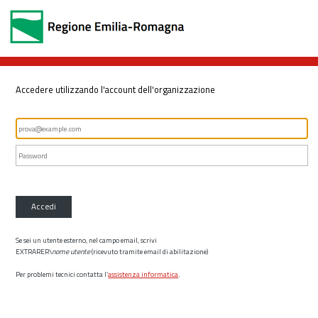
Accedere utilizzando l'account dell'organizzazione
Accedi
Se sei un utente esterno, nel campo email, scrivi
EXTRARER\
nome utente
(ricevuto tramite email di abilitazione)
Per problemi tecnici contatta l’
assistenza informatica
.