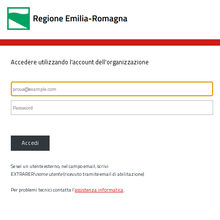
Accedere utilizzando l'account dell'organizzazione
Accedi
Se sei un utente esterno, nel campo email, scrivi
EXTRARER\
nome utente
(ricevuto tramite email di abilitazione)
Per problemi tecnici contatta l’
assistenza informatica
.