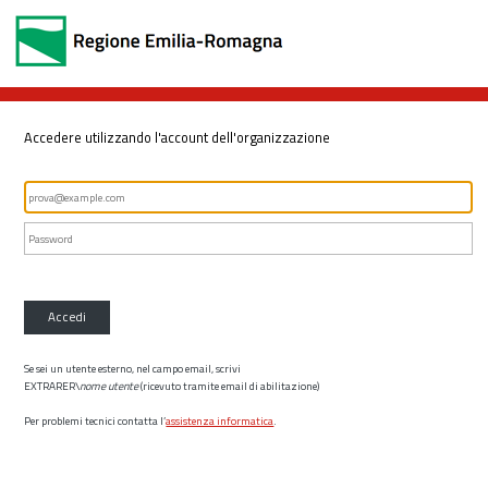
Accedere utilizzando l'account dell'organizzazione
Accedi
Se sei un utente esterno, nel campo email, scrivi
EXTRARER\
nome utente
(ricevuto tramite email di abilitazione)
Per problemi tecnici contatta l’
assistenza informatica
.