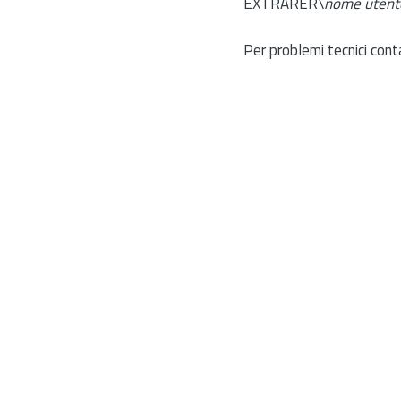
EXTRARER\
nome utent
Per problemi tecnici cont