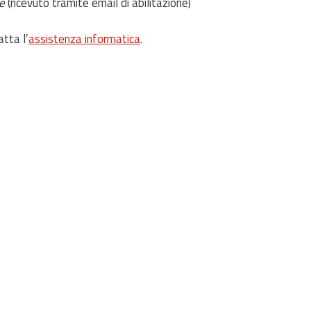
e
(ricevuto tramite email di abilitazione)
atta l’
assistenza informatica
.