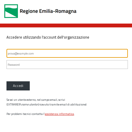
Accedere utilizzando l'account dell'organizzazione
Accedi
Se sei un utente esterno, nel campo email, scrivi
EXTRARER\
nome utente
(ricevuto tramite email di abilitazione)
Per problemi tecnici contatta l’
assistenza informatica
.