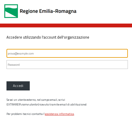
Accedere utilizzando l'account dell'organizzazione
Accedi
Se sei un utente esterno, nel campo email, scrivi
EXTRARER\
nome utente
(ricevuto tramite email di abilitazione)
Per problemi tecnici contatta l’
assistenza informatica
.