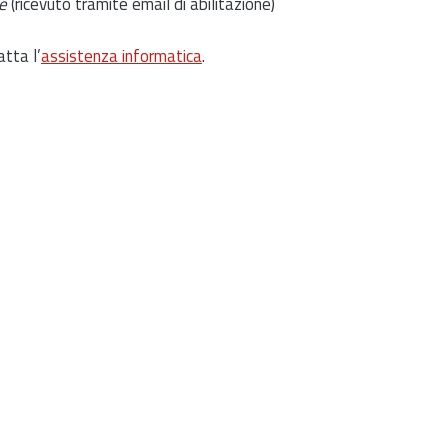
e
(ricevuto tramite email di abilitazione)
atta l’
assistenza informatica
.