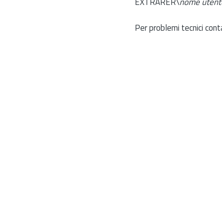
EXTRARER\
nome utent
Per problemi tecnici cont