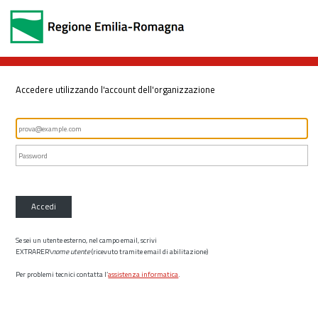
Accedere utilizzando l'account dell'organizzazione
Accedi
Se sei un utente esterno, nel campo email, scrivi
EXTRARER\
nome utente
(ricevuto tramite email di abilitazione)
Per problemi tecnici contatta l’
assistenza informatica
.