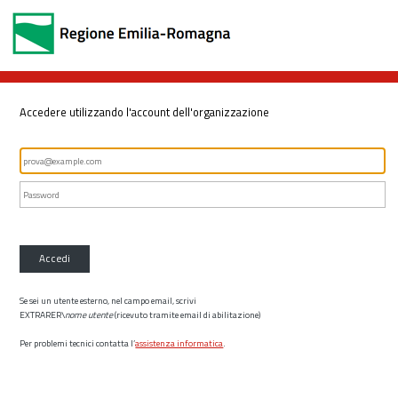
Accedere utilizzando l'account dell'organizzazione
Accedi
Se sei un utente esterno, nel campo email, scrivi
EXTRARER\
nome utente
(ricevuto tramite email di abilitazione)
Per problemi tecnici contatta l’
assistenza informatica
.