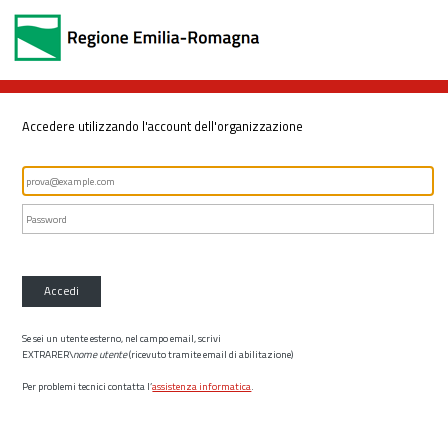
Accedere utilizzando l'account dell'organizzazione
Accedi
Se sei un utente esterno, nel campo email, scrivi
EXTRARER\
nome utente
(ricevuto tramite email di abilitazione)
Per problemi tecnici contatta l’
assistenza informatica
.