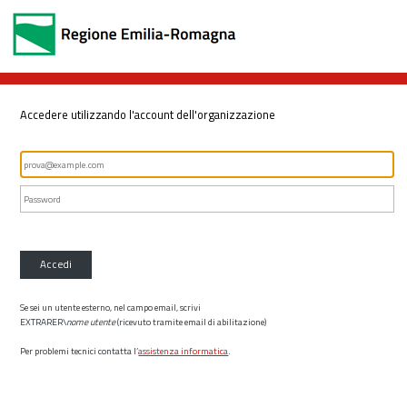
Accedere utilizzando l'account dell'organizzazione
Accedi
Se sei un utente esterno, nel campo email, scrivi
EXTRARER\
nome utente
(ricevuto tramite email di abilitazione)
Per problemi tecnici contatta l’
assistenza informatica
.