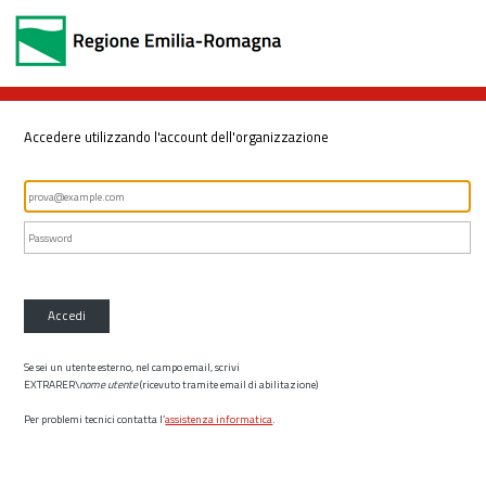
Accedere utilizzando l'account dell'organizzazione
Accedi
Se sei un utente esterno, nel campo email, scrivi
EXTRARER\
nome utente
(ricevuto tramite email di abilitazione)
Per problemi tecnici contatta l’
assistenza informatica
.