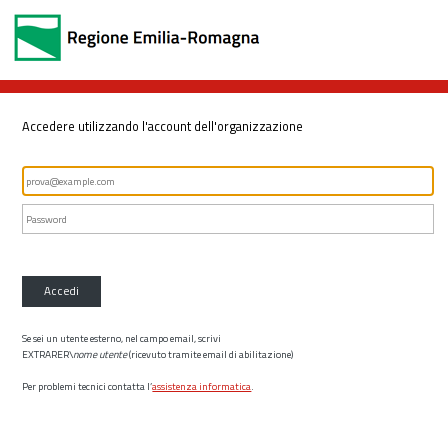
Accedere utilizzando l'account dell'organizzazione
Accedi
Se sei un utente esterno, nel campo email, scrivi
EXTRARER\
nome utente
(ricevuto tramite email di abilitazione)
Per problemi tecnici contatta l’
assistenza informatica
.