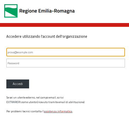
Accedere utilizzando l'account dell'organizzazione
Accedi
Se sei un utente esterno, nel campo email, scrivi
EXTRARER\
nome utente
(ricevuto tramite email di abilitazione)
Per problemi tecnici contatta l’
assistenza informatica
.