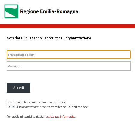
Accedere utilizzando l'account dell'organizzazione
Accedi
Se sei un utente esterno, nel campo email, scrivi
EXTRARER\
nome utente
(ricevuto tramite email di abilitazione)
Per problemi tecnici contatta l’
assistenza informatica
.