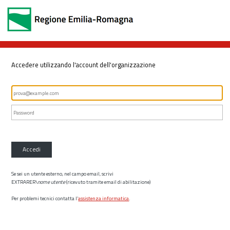
Accedere utilizzando l'account dell'organizzazione
Accedi
Se sei un utente esterno, nel campo email, scrivi
EXTRARER\
nome utente
(ricevuto tramite email di abilitazione)
Per problemi tecnici contatta l’
assistenza informatica
.