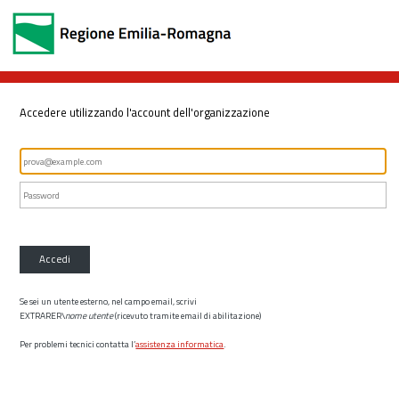
Accedere utilizzando l'account dell'organizzazione
Accedi
Se sei un utente esterno, nel campo email, scrivi
EXTRARER\
nome utente
(ricevuto tramite email di abilitazione)
Per problemi tecnici contatta l’
assistenza informatica
.