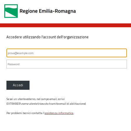
Accedere utilizzando l'account dell'organizzazione
Accedi
Se sei un utente esterno, nel campo email, scrivi
EXTRARER\
nome utente
(ricevuto tramite email di abilitazione)
Per problemi tecnici contatta l’
assistenza informatica
.