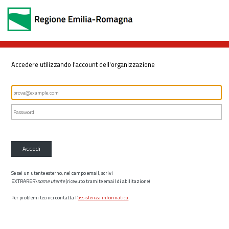
Accedere utilizzando l'account dell'organizzazione
Accedi
Se sei un utente esterno, nel campo email, scrivi
EXTRARER\
nome utente
(ricevuto tramite email di abilitazione)
Per problemi tecnici contatta l’
assistenza informatica
.