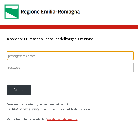
Accedere utilizzando l'account dell'organizzazione
Accedi
Se sei un utente esterno, nel campo email, scrivi
EXTRARER\
nome utente
(ricevuto tramite email di abilitazione)
Per problemi tecnici contatta l’
assistenza informatica
.