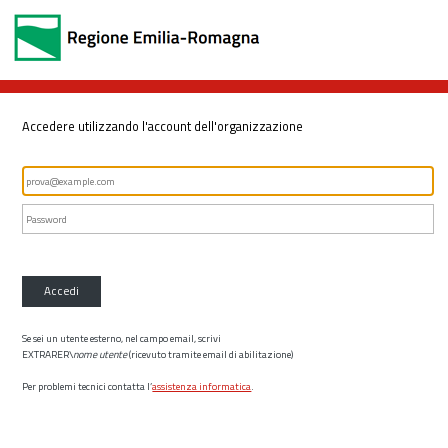
Accedere utilizzando l'account dell'organizzazione
Accedi
Se sei un utente esterno, nel campo email, scrivi
EXTRARER\
nome utente
(ricevuto tramite email di abilitazione)
Per problemi tecnici contatta l’
assistenza informatica
.