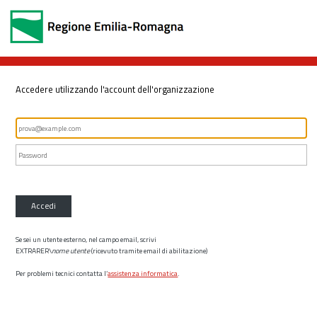
Accedere utilizzando l'account dell'organizzazione
Accedi
Se sei un utente esterno, nel campo email, scrivi
EXTRARER\
nome utente
(ricevuto tramite email di abilitazione)
Per problemi tecnici contatta l’
assistenza informatica
.