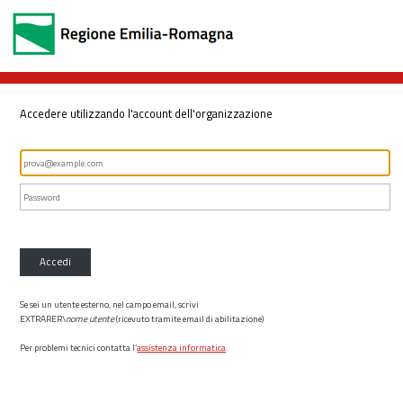
Accedere utilizzando l'account dell'organizzazione
Accedi
Se sei un utente esterno, nel campo email, scrivi
EXTRARER\
nome utente
(ricevuto tramite email di abilitazione)
Per problemi tecnici contatta l’
assistenza informatica
.