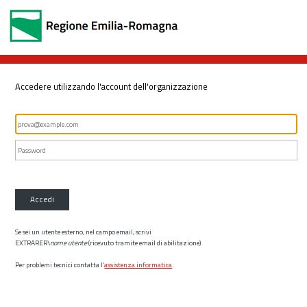
Accedere utilizzando l'account dell'organizzazione
Accedi
Se sei un utente esterno, nel campo email, scrivi
EXTRARER\
nome utente
(ricevuto tramite email di abilitazione)
Per problemi tecnici contatta l’
assistenza informatica
.