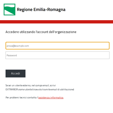
Accedere utilizzando l'account dell'organizzazione
Accedi
Se sei un utente esterno, nel campo email, scrivi
EXTRARER\
nome utente
(ricevuto tramite email di abilitazione)
Per problemi tecnici contatta l’
assistenza informatica
.